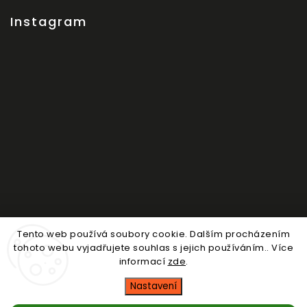
Instagram
Tento web používá soubory cookie. Dalším procházením
Sledovat na Instagramu
tohoto webu vyjadřujete souhlas s jejich používáním.. Více
informací
zde
.
Copyright 2026
Nosdítko
. Všechna práva vyhrazena.
Nastavení
Upravit nastavení cookies