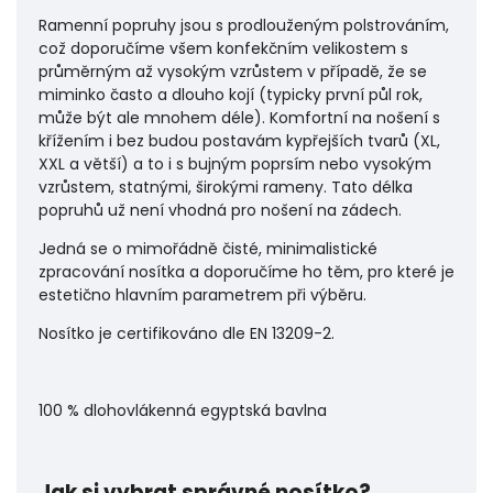
Ramenní popruhy jsou s prodlouženým polstrováním,
což doporučíme všem konfekčním velikostem s
průměrným až vysokým vzrůstem v případě, že se
miminko často a dlouho kojí (typicky první půl rok,
může být ale mnohem déle). Komfortní na nošení s
křížením i bez budou postavám kypřejších tvarů (XL,
XXL a větší) a to i s bujným poprsím nebo vysokým
vzrůstem, statnými, širokými rameny. Tato délka
popruhů už není vhodná pro nošení na zádech.
Jedná se o mimořádně čisté, minimalistické
zpracování nosítka a doporučíme ho těm, pro které je
estetično hlavním parametrem při výběru.
Nosítko je certifikováno dle EN 13209-2.
100 % dlohovlákenná egyptská bavlna
Jak si vybrat správné nosítko?