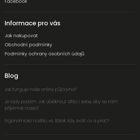
Facebook
Informace pro vás
Jak nakupovat
Obchodní podmínky
Podmínky ochrany osobních údajů
Blog
Jak funguje naše online půjčovna?
Je tady podzim: Jak obléknout dítko i sebe, aby se nám
příjemně nosilo?
Ergonomické nosítko vs. šátek: Kdy zvolit co a proč?