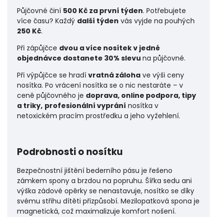
Půjčovné činí
500 Kč za první týden
. Potřebujete
více času? Každý
další týden
vás vyjde na pouhých
250 Kč
.
Při zápůjčce
dvou a více nosítek v jedné
objednávce dostanete 30% slevu
na půjčovné.
Při výpůjčce se hradí
vratná záloha
ve výši ceny
nosítka. Po vrácení nosítka se o nic nestaráte – v
ceně půjčovného je
doprava, online podpora, tipy
a triky,
profesionální vyprání
nosítka v
netoxickém pracím prostředku a jeho vyžehlení.
Podrobnosti o nosítku
Bezpečnostní jištění bederního pásu je řešeno
zámkem spony a brzdou na popruhu. Šířka sedu ani
výška zádové opěrky se nenastavuje, nosítko se díky
svému střihu dítěti přizpůsobí. Mezilopatková spona je
magnetická, což maximalizuje komfort nošení.