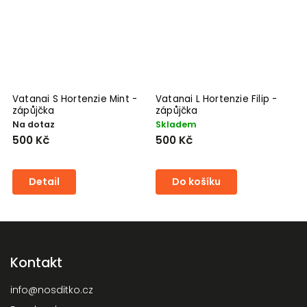
Vatanai S Hortenzie Mint -
Vatanai L Hortenzie Filip -
V
zápůjčka
zápůjčka
z
Na dotaz
Skladem
N
500 Kč
500 Kč
5
Detail
Do košíku
Kontakt
info
@
nosditko.cz