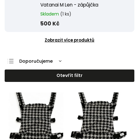
Vatanai M Len - zápůjčka
Skladem
(1 ks)
500 Kč
Zobrazit více produktů
Doporučujeme
Nejlevnější
Otevřít filtr
Nejdražší
Nejprodávanější
Abecedně