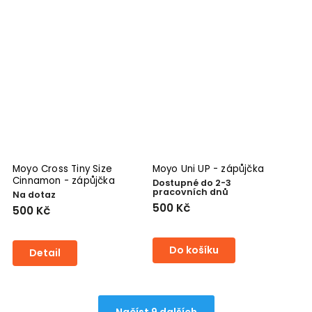
Moyo Cross Tiny Size
Moyo Uni UP - zápůjčka
Cinnamon - zápůjčka
Dostupné do 2-3
pracovních dnů
Na dotaz
500 Kč
500 Kč
Do košíku
Detail
Načíst 9 dalších