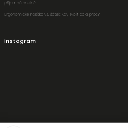
příjemně nosilo?
Ergonomické nosítko vs. šátek: Kdy zvolit co a proč?
Instagram