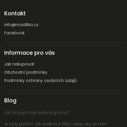
Kontakt
info
@
nosditko.cz
Facebook
Informace pro vás
Jak nakupovat
Obchodní podmínky
Podmínky ochrany osobních údajů
Blog
Jak funguje naše online půjčovna?
Je tady podzim: Jak obléknout dítko i sebe, aby se nám