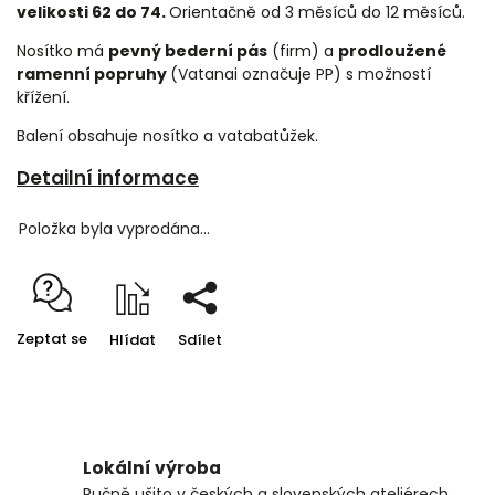
velikosti 62 do 74.
Orientačně od 3 měsíců do 12 měsíců.
Nosítko má
pevný bederní pás
(firm) a
prodloužené
ramenní popruhy
(Vatanai označuje PP) s možností
křížení.
Balení obsahuje nosítko a vatabatůžek.
Detailní informace
Položka byla vyprodána…
Zeptat se
Hlídat
Sdílet
Lokální výroba
Ručně ušito v českých a slovenských ateliérech