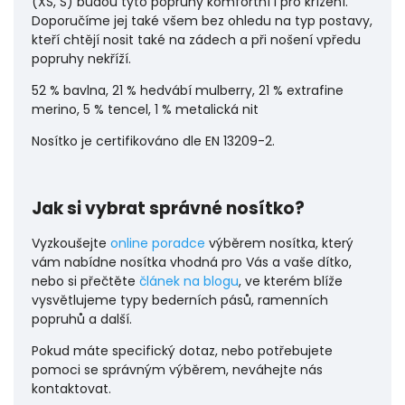
(XS, S) budou tyto popruhy komfortní i pro křížení.
Doporučíme jej také všem bez ohledu na typ postavy,
kteří chtějí nosit také na zádech a při nošení vpředu
popruhy nekříží.
52 % bavlna, 21 % hedvábí mulberry, 21 % extrafine
merino, 5 % tencel, 1 % metalická nit
Nosítko je certifikováno dle EN 13209-2.
Jak si vybrat správné nosítko?
Vyzkoušejte
online poradce
výběrem nosítka, který
vám nabídne nosítka vhodná pro Vás a vaše dítko,
nebo si přečtěte
článek na blogu
, ve kterém blíže
vysvětlujeme typy bederních pásů, ramenních
popruhů a další.
Pokud máte specifický dotaz, nebo potřebujete
pomoci se správným výběrem, neváhejte nás
kontaktovat.