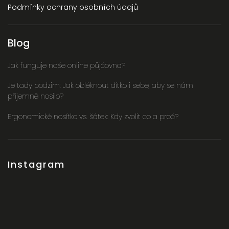
Podmínky ochrany osobních údajů
Blog
Jak funguje naše online půjčovna?
Je tady podzim: Jak obléknout dítko i sebe, aby se nám
příjemně nosilo?
Ergonomické nosítko vs. šátek: Kdy zvolit co a proč?
Instagram