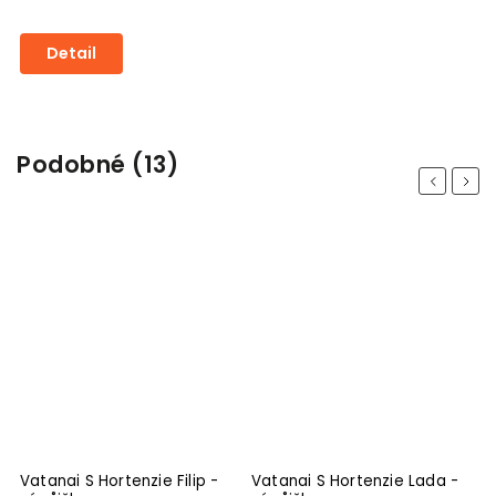
Detail
Podobné (13)
Previous
Next
Vatanai S Hortenzie Filip -
Vatanai S Hortenzie Lada -
V