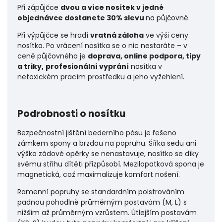
Při zápůjčce
dvou a více nosítek v jedné
objednávce dostanete 30% slevu
na půjčovné.
Při výpůjčce se hradí
vratná záloha
ve výši ceny
nosítka. Po vrácení nosítka se o nic nestaráte – v
ceně půjčovného je
doprava, online podpora, tipy
a triky,
profesionální vyprání
nosítka v
netoxickém pracím prostředku a jeho vyžehlení.
Podrobnosti o nosítku
Bezpečnostní jištění bederního pásu je řešeno
zámkem spony a brzdou na popruhu. Šířka sedu ani
výška zádové opěrky se nenastavuje, nosítko se díky
svému střihu dítěti přizpůsobí. Mezilopatková spona je
magnetická, což maximalizuje komfort nošení.
Ramenní popruhy se standardním polstrováním
padnou pohodlně průměrným postavám (M, L) s
nižším až průměrným vzrůstem. Útlejším postavám