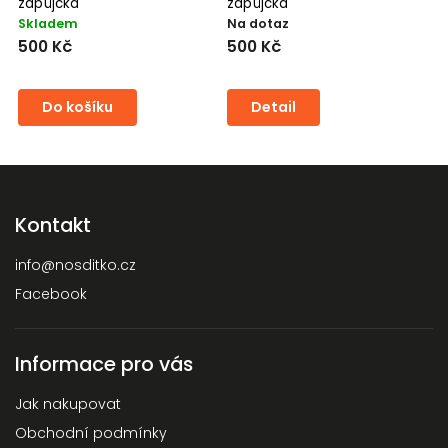
zápůjčka
zápůjčka
z
Skladem
Na dotaz
N
500 Kč
500 Kč
5
Do košíku
Detail
Kontakt
info
@
nosditko.cz
Facebook
Informace pro vás
Jak nakupovat
Obchodní podmínky