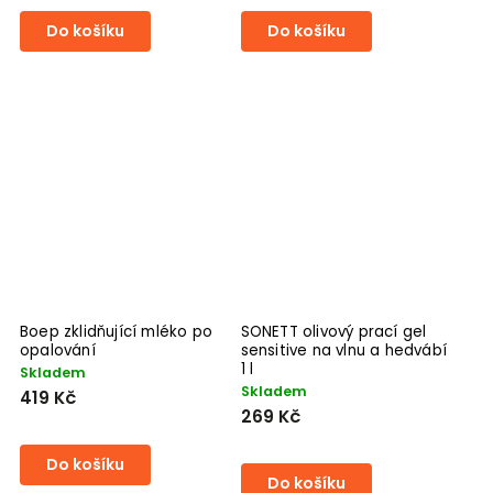
Do košíku
Do košíku
Boep zklidňující mléko po
SONETT olivový prací gel
opalování
sensitive na vlnu a hedvábí
1 l
Skladem
Skladem
419 Kč
269 Kč
Do košíku
Do košíku