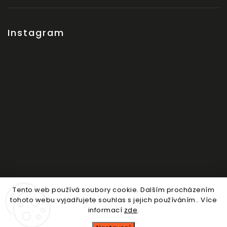
Instagram
Tento web používá soubory cookie. Dalším procházením
Sledovat na Instagramu
tohoto webu vyjadřujete souhlas s jejich používáním.. Více
informací
zde
.
Copyright 2026
Nosdítko
. Všechna práva vyhrazena.