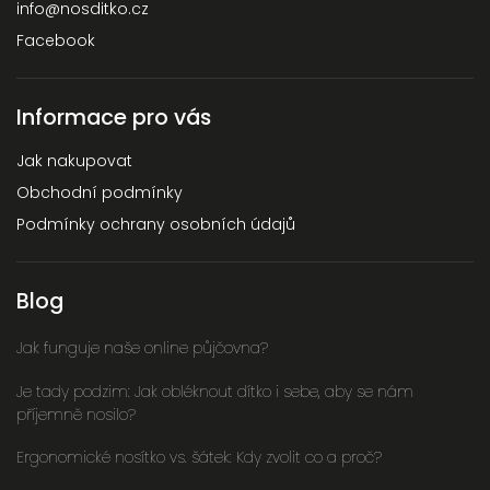
info
@
nosditko.cz
Facebook
Informace pro vás
Jak nakupovat
Obchodní podmínky
Podmínky ochrany osobních údajů
Blog
Jak funguje naše online půjčovna?
Je tady podzim: Jak obléknout dítko i sebe, aby se nám
příjemně nosilo?
Ergonomické nosítko vs. šátek: Kdy zvolit co a proč?