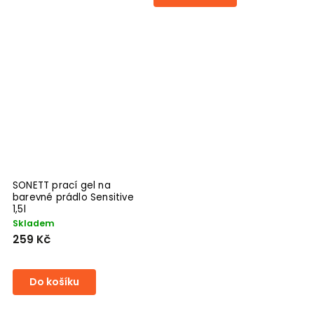
SONETT prací gel na
barevné prádlo Sensitive
1,5l
Skladem
259 Kč
Do košíku