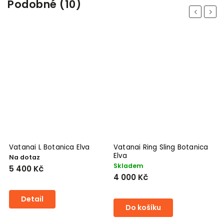
Podobné (10)
Previous
Next
Vatanai L Botanica Elva
Vatanai Ring Sling Botanica
V
Elva
Na dotaz
S
Skladem
5 400 Kč
5
4 000 Kč
Detail
Do košíku