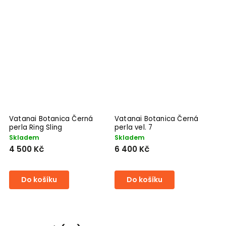
Vatanai Botanica Černá
Vatanai Botanica Černá
V
perla Ring Sling
perla vel. 7
N
Skladem
Skladem
3
4 500 Kč
6 400 Kč
Do košíku
Do košíku