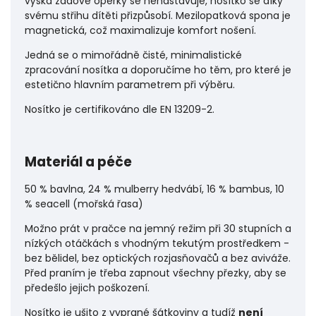
výška zádové opěrky se nenastavuje, nosítko se díky
svému střihu dítěti přizpůsobí. Mezilopatková spona je
magnetická, což maximalizuje komfort nošení.
Jedná se o mimořádně čisté, minimalistické
zpracování nosítka a doporučíme ho těm, pro které je
estetično hlavním parametrem při výběru.
Nosítko je certifikováno dle EN 13209-2.
Materiál a péče
50 % bavlna, 24 % mulberry hedvábí, 16 % bambus, 10
% seacell (mořská řasa)
Možno prát v pračce na jemný režim při 30 stupních a
nízkých otáčkách s vhodným tekutým prostředkem -
bez bělidel, bez optických rozjasňovačů a bez aviváže.
Před praním je třeba zapnout všechny přezky, aby se
předešlo jejich poškození.
Nosítko je ušito z vyprané šátkoviny a tudíž
není