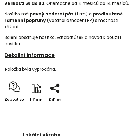
velikosti 68 do 80
. Orientačně od 4 měsíců do 14 měsíců.
Nosítko má
pevný bederní pás
(firm) a
prodloužené
ramenní popruhy
(
Vatanai označení PP)
s možností
křížení.
Balení obsahuje nosítko, vatabatůžek a návod k použití
nosítka.
Detailní informace
Položka byla vyprodána…
Zeptat se
Hlídat
Sdílet
Lokální výroba