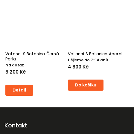
Vatanai S Botanica Černá
Vatanai S Botanica Aperol
V
Perla
Ušjieme do 7-14 dnů
S
Na dotaz
4 800 Kč
5
5 200 Kč
Do košíku
Detail
Kontakt