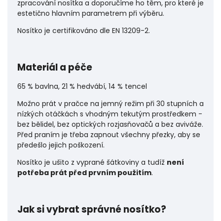
zpracování nosítka a doporučíme ho těm, pro které je
estetično hlavním parametrem při výběru.
Nosítko je certifikováno dle EN 13209-2.
Materiál a péče
65 % bavlna, 21 % hedvábí, 14 % tencel
Možno prát v pračce na jemný režim při 30 stupních a
nízkých otáčkách s vhodným tekutým prostředkem -
bez bělidel, bez optických rozjasňovačů a bez aviváže.
Před praním je třeba zapnout všechny přezky, aby se
předešlo jejich poškození.
Nosítko je ušito z vyprané šátkoviny a tudíž
není
potřeba prát před prvním použitím
.
Jak si vybrat správné nosítko?