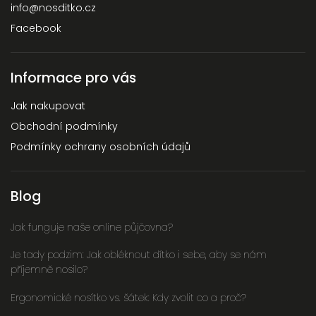
info
@
nosditko.cz
Facebook
Informace pro vás
Jak nakupovat
Obchodní podmínky
Podmínky ochrany osobních údajů
Blog
Jak funguje naše online půjčovna?
Je tady podzim: Jak obléknout dítko i sebe, aby se nám
příjemně nosilo?
Ergonomické nosítko vs. šátek: Kdy zvolit co a proč?