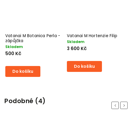
Vatanai M Botanica Perla -
Vatanai M Hortenzie Filip
V
zápůjčka
z
Skladem
Skladem
N
3 600 Kč
500 Kč
5
Do košíku
Do košíku
Podobné (4)
Previous
Next