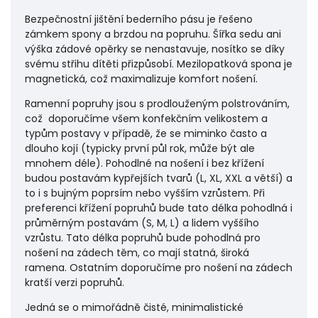
Bezpečnostní jištění bederního pásu je řešeno
zámkem spony a brzdou na popruhu. Šířka sedu ani
výška zádové opěrky se nenastavuje, nosítko se díky
svému střihu dítěti přizpůsobí. Mezilopatková spona je
magnetická, což maximalizuje komfort nošení.
Ramenní popruhy jsou s prodlouženým polstrováním,
což doporučíme všem konfekčním velikostem a
typům postavy v případě, že se miminko často a
dlouho kojí (typicky první půl rok, může být ale
mnohem déle). Pohodlné na nošení i bez křížení
budou postavám kypřejších tvarů (L, XL, XXL a větší) a
to i s bujným poprsím nebo vyšším vzrůstem. Při
preferenci křížení popruhů bude tato délka pohodlná i
průměrným postavám (S, M, L) a lidem vyššího
vzrůstu. Tato délka popruhů bude pohodlná pro
nošení na zádech těm, co mají statná, široká
ramena. Ostatním doporučíme pro nošení na zádech
kratší verzi popruhů.
Jedná se o mimořádně čisté, minimalistické