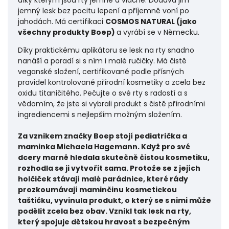
jemný lesk bez pocitu lepení a příjemně voní po
jahodách. Má certifikaci
COSMOS NATURAL (jako
všechny produkty Boep)
a vyrábí se v Německu.
Díky praktickému aplikátoru se lesk na rty snadno
nanáší a poradí si s ním i malé ručičky. Má čistě
veganské složení, certifikované podle přísných
pravidel kontrolované přírodní kosmetiky a zcela bez
oxidu titaničitého. Pečujte o své rty s radostí a s
vědomím, že jste si vybrali produkt s čistě přírodními
ingrediencemi s nejlepším možným složením.
Za vznikem značky Boep stojí pediatrička a
maminka Michaela Hagemann. Když pro své
dcery marně hledala skutečně čistou kosmetiku,
rozhodla se ji vytvořit sama. Protože se z jejích
holčiček stávají malé parádnice, které rády
prozkoumávají maminčinu kosmetickou
taštičku, vyvinula produkt, o který se s nimi může
podělit zcela bez obav. Vznikl tak lesk na rty,
který spojuje dětskou hravost s bezpečným