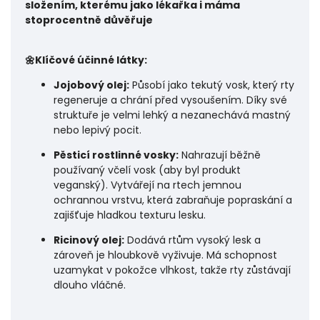
složením, kterému jako lékařka i máma
stoprocentně důvěřuje
🌼Klíčové účinné látky:
Jojobový olej:
Působí jako tekutý vosk, který rty
regeneruje a chrání před vysoušením. Díky své
struktuře je velmi lehký a nezanechává mastný
nebo lepivý pocit.
Pěsticí rostlinné vosky:
Nahrazují běžně
používaný včelí vosk (aby byl produkt
veganský). Vytvářejí na rtech jemnou
ochrannou vrstvu, která zabraňuje popraskání a
zajišťuje hladkou texturu lesku.
Ricinový olej:
Dodává rtům vysoký lesk a
zároveň je hloubkově vyživuje. Má schopnost
uzamykat v pokožce vlhkost, takže rty zůstávají
dlouho vláčné.