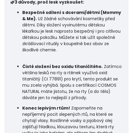
🌿
3 důvody, proč lesk vyzkoušet:
Bezpečné sdílení s dcerami/dětmi (Mommy
& Me).
Už žádné schovávání kosmetiky před
dětmi. Díky složení vyvinutému dětskou
lékařkou je lesk naprosto bezpečný i pro citlivou
dětskou pokožku. Můžete si tak užít společné
zkrášlovací rituály v koupelně bez obav ze
škodlivé chemie.
Čisté složení bez oxidu titaničitého.
Zatímco
většina lesků na rty a rtěnek využívá oxid
titaničitý (CI 77891) pro krytí, tento produkt se
mu zcela vyhýbá. Spolu s certifikací COSMOS
NATURAL máte jistotu, že na rty (a do těla)
dáváte jen to nejlepší z přírody.
Konec lepivým rtům!
Zapomeňte na
nepříjemný pocit slepených rtů, na které se
chytají vlasy. Rostlinné vosky a jojobový olej
zajišťují hladkou, klouzavou texturu, která rty
vyživuje jako balzám, ale přitom jim dodává