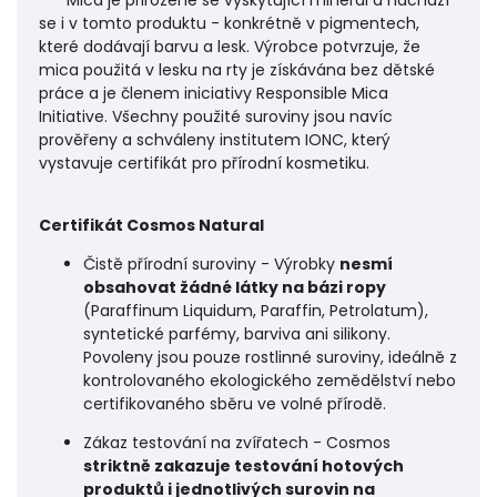
se i v tomto produktu - konkrétně v pigmentech,
které dodávají barvu a lesk. Výrobce potvrzuje, že
mica použitá v lesku na rty je získávána bez dětské
práce a je členem iniciativy Responsible Mica
Initiative. Všechny použité suroviny jsou navíc
prověřeny a schváleny institutem IONC, který
vystavuje certifikát pro přírodní kosmetiku.
Certifikát Cosmos Natural
Čistě přírodní suroviny - Výrobky
nesmí
obsahovat žádné látky na bázi ropy
(Paraffinum Liquidum, Paraffin, Petrolatum),
syntetické parfémy, barviva ani silikony.
Povoleny jsou pouze rostlinné suroviny, ideálně z
kontrolovaného ekologického zemědělství nebo
certifikovaného sběru ve volné přírodě.
Zákaz testování na zvířatech - Cosmos
striktně zakazuje testování hotových
produktů i jednotlivých surovin na