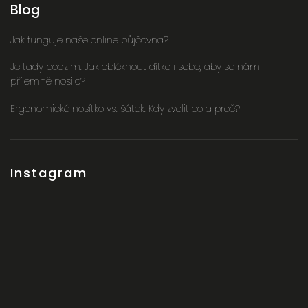
Blog
Jak funguje naše online půjčovna?
Je tady podzim: Jak obléknout dítko i sebe, aby se nám
příjemně nosilo?
Ergonomické nosítko vs. šátek: Kdy zvolit co a proč?
Instagram