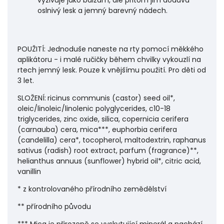
oslnivý lesk a jemný barevný nádech.
POUŽITÍ: Jednoduše naneste na rty pomocí měkkého
aplikátoru - i malé ručičky během chvilky vykouzlí na
rtech jemný lesk. Pouze k vnějšímu použití. Pro děti od
3 let.
SLOŽENÍ:
ricinus communis (castor) seed oil*,
oleic/linoleic/linolenic polyglycerides, c10-18
triglycerides, zinc oxide, silica, copernicia cerifera
(carnauba) cera, mica***, euphorbia cerifera
(candelilla) cera*, tocopherol, maltodextrin, raphanus
sativus (radish) root extract, parfum (fragrance)**,
helianthus annuus (sunflower) hybrid oil*, citric acid,
vanillin
* z kontrolovaného přírodního zemědělství
** přírodního původu
*** Mica je přirozeně se vyskytující minerál a nachází