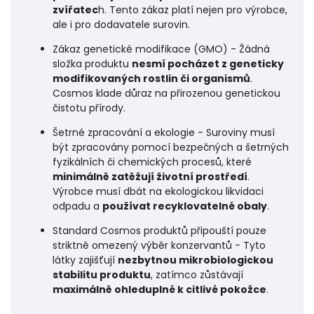
zvířatec
h. Tento zákaz platí nejen pro výrobce,
ale i pro dodavatele surovin.
Zákaz genetické modifikace (GMO) - Žádná
složka produktu
nesmí pocházet z geneticky
modifikovaných rostlin či organismů
.
Cosmos klade důraz na přirozenou genetickou
čistotu přírody.
Šetrné zpracování a ekologie - Suroviny musí
být zpracovány pomocí bezpečných a šetrných
fyzikálních či chemických procesů, které
minimálně zatěžují životní prostředí
.
Výrobce musí dbát na ekologickou likvidaci
odpadu a
používat recyklovatelné obaly
.
Standard Cosmos produktů připouští pouze
striktně omezený výběr konzervantů - Tyto
látky zajišťují
nezbytnou mikrobiologickou
stabilitu produktu
, zatímco zůstávají
maximálně ohleduplné k citlivé pokožce
.