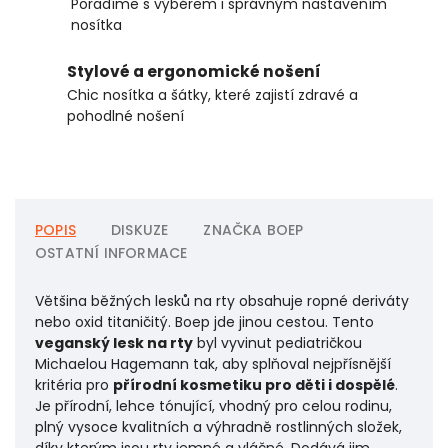
Poradíme s výběrem i správným nastavením
nosítka
Stylové a ergonomické nošení
Chic nosítka a šátky, které zajistí zdravé a
pohodlné nošení
POPIS
DISKUZE
ZNAČKA
BOEP
OSTATNÍ INFORMACE
Většina běžných lesků na rty obsahuje ropné deriváty
nebo oxid titaničitý. Boep jde jinou cestou. Tento
veganský lesk na rty
byl vyvinut pediatričkou
Michaelou Hagemann tak, aby splňoval nejpřísnější
kritéria pro
přírodní kosmetiku pro děti i dospělé
.
Je přírodní, lehce tónující, vhodný pro celou rodinu,
plný vysoce kvalitních a výhradně rostlinných složek,
díky kterým jsou rty jemné a vláčné. Dodává jim