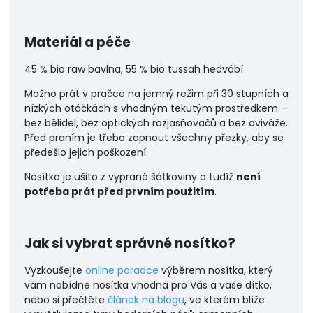
Materiál a péče
45 % bio raw bavlna, 55 % bio tussah hedvábí
Možno prát v pračce na jemný režim při 30 stupních a
nízkých otáčkách s vhodným tekutým prostředkem -
bez bělidel, bez optických rozjasňovačů a bez aviváže.
Před praním je třeba zapnout všechny přezky, aby se
předešlo jejich poškození.
Nosítko je ušito z vyprané šátkoviny a tudíž
není
potřeba prát před prvním použitím
.
Jak si vybrat správné nosítko?
Vyzkoušejte
online poradce
výběrem nosítka, který
vám nabídne nosítka vhodná pro Vás a vaše dítko,
nebo si přečtěte
článek na blogu
, ve kterém blíže