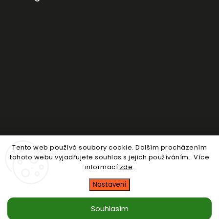
Tento web používá soubory cookie. Dalším procházením
Sledovat na Instagramu
tohoto webu vyjadřujete souhlas s jejich používáním.. Více
informací
zde
.
Copyright 2026
Nosdítko
. Všechna práva vyhrazena.
Nastavení
Upravit nastavení cookies
Souhlasím