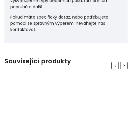
vysvětlujeme typy bederních pásů, ramenních
popruhů a další.
P
okud máte specifický dotaz, nebo potřebujete
pomoci se správným výběrem, neváhejte nás
kontaktovat.
Související produkty
Previous
Next