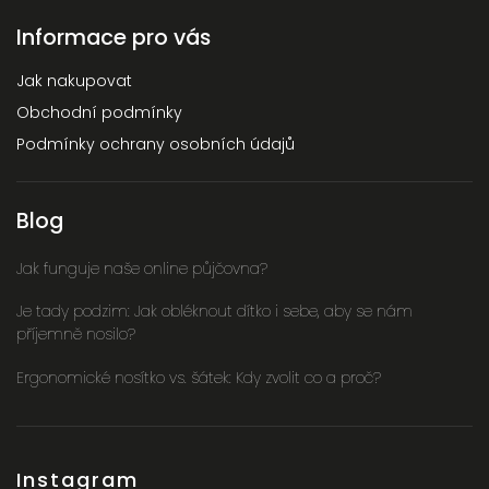
Informace pro vás
Jak nakupovat
Obchodní podmínky
Podmínky ochrany osobních údajů
Blog
Jak funguje naše online půjčovna?
Je tady podzim: Jak obléknout dítko i sebe, aby se nám
příjemně nosilo?
Ergonomické nosítko vs. šátek: Kdy zvolit co a proč?
Instagram