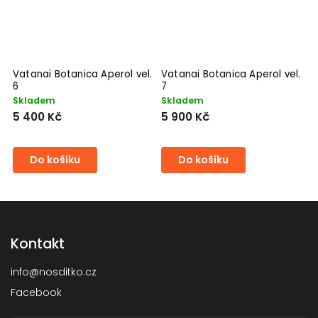
Vatanai Botanica Aperol vel.
Vatanai Botanica Aperol vel.
6
7
Skladem
Skladem
5 400 Kč
5 900 Kč
Do košíku
Do košíku
Kontakt
info
@
nosditko.cz
Facebook