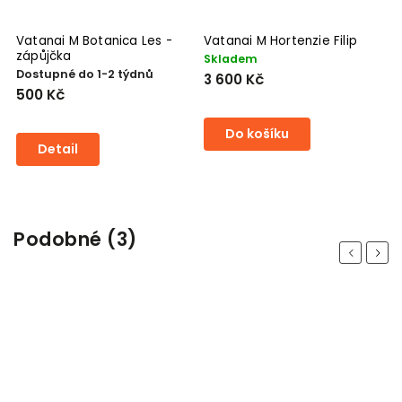
Vatanai M Botanica Les -
Vatanai M Hortenzie Filip
V
zápůjčka
S
Skladem
Dostupné do 1-2 týdnů
V
3 600 Kč
500 Kč
5
Do košíku
Detail
Podobné (3)
Previous
Next