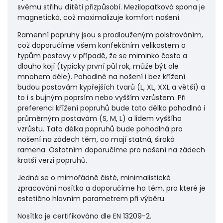
svému střihu dítěti přizpůsobí. Mezilopatková spona je
magnetická, což maximalizuje komfort nošení.
Ramenní popruhy jsou s prodlouženým polstrováním,
což doporučíme všem konfekčním velikostem a
typům postavy v případě, že se miminko často a
dlouho kojí (typicky první půl rok, může být ale
mnohem déle). Pohodlné na nošení i bez křížení
budou postavám kypřejších tvarů (L, XL, XXL a větší) a
to i s bujným poprsím nebo vyšším vzrůstem. Při
preferenci křížení popruhů bude tato délka pohodlná i
průměrným postavám (S, M, L) a lidem vyššího
vzrůstu. Tato délka popruhů bude pohodlná pro
nošení na zádech těm, co mají statná, široká
ramena. Ostatním doporučíme pro nošení na zádech
kratší verzi popruhů.
Jedná se o mimořádně čisté, minimalistické
zpracování nosítka a doporučíme ho těm, pro které je
estetično hlavním parametrem při výběru.
Nosítko je certifikováno dle EN 13209-2.