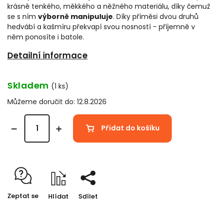
krásně tenkého, měkkého a něžného materiálu, díky čemuž
se s ním
výborně manipuluje
. Díky příměsi dvou druhů
hedvábí a kašmíru překvapí svou nosností - příjemně v
něm ponosíte i batole.
Detailní informace
Skladem
(1 ks)
Můžeme doručit do:
12.8.2026
Přidat do košíku
Zeptat se
Hlídat
Sdílet