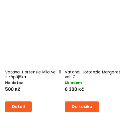
Vatanai Hortenzie Mila vel. 6
Vatanai Hortenzie Margaret
V
- zápůjčka
vel. 7
S
Na dotaz
Skladem
V
500 Kč
6 300 Kč
5
Detail
Do košíku