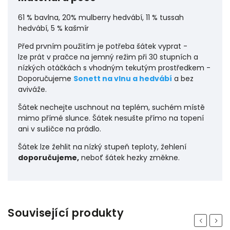
61 % bavlna, 20% mulberry hedvábí, 11 % tussah
hedvábí, 5 % kašmír
Před prvním použitím je potřeba šátek vyprat -
lze prát v pračce na jemný režim při 30 stupních a
nízkých otáčkách s vhodným tekutým prostředkem -
Doporučujeme
Sonett na vlnu a hedvábí
a bez
aviváže.
Šátek nechejte uschnout na teplém, suchém místě
mimo přímé slunce. Šátek nesušte přímo na topení
ani v sušičce na prádlo.
Šátek lze žehlit na nízký stupeň teploty, žehlení
doporučujeme,
neboť šátek hezky změkne.
Související produkty
Previous
Next