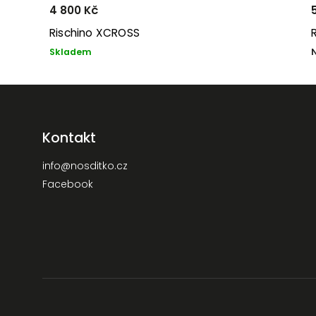
4 800 Kč
Rischino XCROSS
Skladem
Kontakt
info
@
nosditko.cz
Facebook