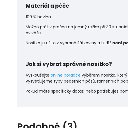
Materiál a péče
100 % bavlna
Možno prát v pračce na jemný režim při 30 stupní
aviváže.
Nosítko je ušito z vyprané šátkoviny a tudíž
není p
Jak si vybrat správné nosítko?
Vyzkoušejte
online poradce
výběrem nosítka, který
vysvětlujeme typy bederních pásů, ramenních popr
Pokud máte specifický dotaz, nebo potřebuješ po
Podobné (3)