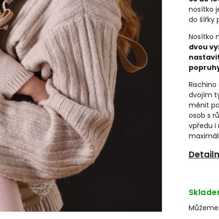
nosítko j
do šířky
Nosítko
dvou vy
nastavi
popruhy
Rischino
dvojím t
měnit po
osob s r
vpředu i 
maximál
Detail
Sklad
Můžeme d