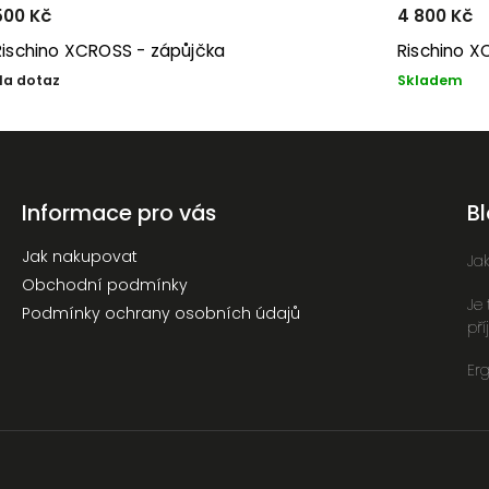
500 Kč
4 800 Kč
Rischino XCROSS - zápůjčka
Rischino 
Na dotaz
Skladem
Informace pro vás
B
Jak nakupovat
Ja
Obchodní podmínky
Je
Podmínky ochrany osobních údajů
př
Erg