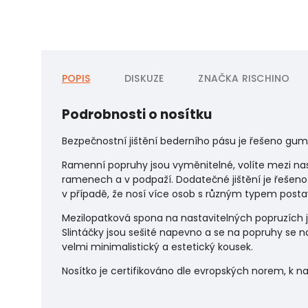
POPIS
DISKUZE
ZNAČKA
RISCHINO
Podrobnosti o nosítku
Bezpečnostní jištění bederního pásu je řešeno gum
Ramenní popruhy jsou vyměnitelné, volíte mezi na
ramenech a v podpaží. Dodatečné jištění je řeše
v případě, že nosí více osob s různým typem posta
Mezilopatková spona na nastavitelných popruzích je
Slintáčky jsou sešité napevno a se na popruhy se na
velmi minimalistický a estetický kousek.
Nosítko je certifikováno dle evropských norem, k n