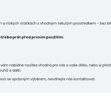
ch a nízkých otáčkách s vhodným tekutým prostředkem - bez běl
otřeba prát před prvním použitím
.
 vám nabídne nosítka vhodná pro vás a vaše dítko, nebo si pře
uhů a další.
moci se správným výběrem, neváhejte nás kontaktovat.