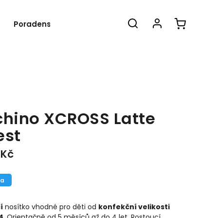
Poradenství
Blog
O nás
Kon
chino XCROSS Latte
est
 Kč
ka
í
nosítko vhodné pro děti od
konfekční velikosti
4
. Orientačně od 5 měsíců až do 4 let. Rostoucí