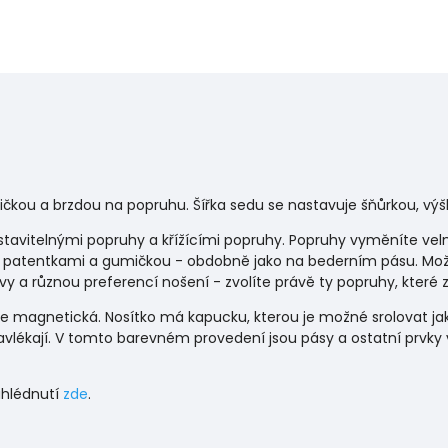
ičkou a brzdou na popruhu. Šířka sedu se nastavuje šňůrkou, vý
stavitelnými popruhy a křížícími popruhy. Popruhy vyměníte ve
no patentkami a gumičkou - obdobně jako na bederním pásu. M
vy a různou preferencí nošení - zvolíte právě ty popruhy, kter
 magnetická. Nosítko má kapucku, kterou je možné srolovat jako
vlékají. V tomto barevném provedení jsou pásy a ostatní prvky v 
ahlédnutí
zde
.