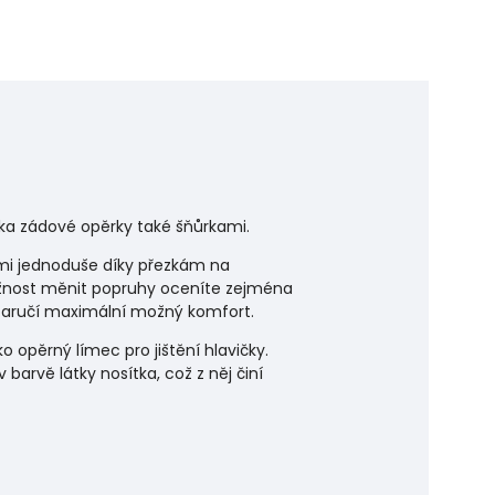
ška zádové opěrky také šňůrkami.
lmi jednoduše díky přezkám na
ožnost měnit popruhy oceníte zejména
é zaručí maximální možný komfort.
 opěrný límec pro jištění hlavičky.
barvě látky nosítka, což z něj činí