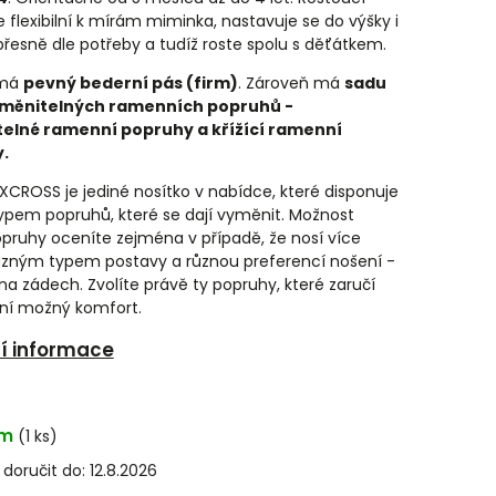
e flexibilní k mírám miminka, nastavuje se do výšky i
 přesně dle potřeby a tudíž roste spolu s děťátkem.
 má
pevný bederní pás (firm)
. Zároveň má
sadu
měnitelných ramenních popruhů -
telné ramenní popruhy a křížící ramenní
.
 XCROSS je jediné nosítko v nabídce, které disponuje
ypem popruhů, které se dají vyměnit. Možnost
pruhy oceníte zejména v případě, že nosí více
ůzným typem postavy a různou preferencí nošení -
na zádech. Zvolíte právě ty popruhy, které zaručí
ní možný komfort.
ní informace
em
(1 ks)
oručit do:
12.8.2026