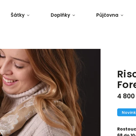
Šátky
Doplňky
Půjčovna
Ris
For
4 800
Novin
Rostouc
68
do 10