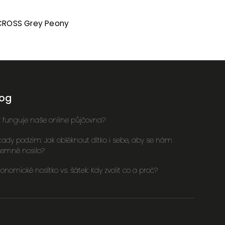
XCROSS Grey Peony
log
k funguje naše online půjčovna?
 tady podzim: Jak obléknout dítko i sebe, aby se nám
íjemně nosilo?
onomické nosítko vs. šátek: Kdy zvolit co a proč?