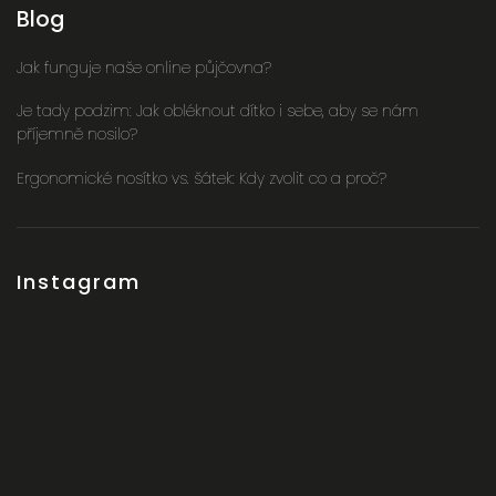
Blog
Jak funguje naše online půjčovna?
Je tady podzim: Jak obléknout dítko i sebe, aby se nám
příjemně nosilo?
Ergonomické nosítko vs. šátek: Kdy zvolit co a proč?
Instagram