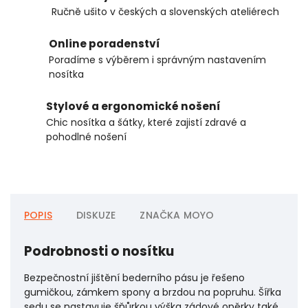
Ručně ušito v českých a slovenských ateliérech
Online poradenství
Poradíme s výběrem i správným nastavením
nosítka
Stylové a ergonomické nošení
Chic nosítka a šátky, které zajistí zdravé a
pohodlné nošení
POPIS
DISKUZE
ZNAČKA
MOYO
Podrobnosti o nosítku
Bezpečnostní jištění bederního pásu je řešeno
gumičkou, zámkem spony a brzdou na popruhu. Šířka
sedu se nastavuje šňůrkou výška zádové opěrky také