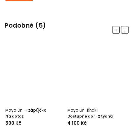
Podobné (5)
Previous
Next
Moyo Uni - zápůjčka
Moyo Uni Khaki
M
Na dotaz
Dostupné do 1-2 týdnů
D
d
500 Kč
4 100 Kč
5