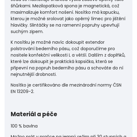
šňůrkami. Mezilopatková spona je magnetická, což
maximalizuje komfort nošení. Nosítko má kapucku,
kterou je možné srolovat jako opěrný límec pro jištění
hlavičky. Slintáčky se na ramenní popruhy upevňují
suchým zipem.
K nosítku je možné navíc dokoupit extendor
polstrování bederního pásu, což doporučíme pro
nositele konfekční velikosti L a větší. Dalším z doplňků,
které lze dokoupit je praktická kapsička, která se
připevní na popruh bederního pásu a schováte do ní
nejnutnější drobnosti.
Nosítko je certifikováno dle mezinárodní normy ČSN
EN 13209-2.
Materiál a péče
100 % bavlna
Možno prát v pračce na jemný režim při 30 stupních a