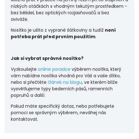
nízkých otáčkách s vhodným tekutým prostředkem -
bez bělidel, bez optických rozjasňovačů a bez
aviváže.
Nosítko je ušito z vyprané šátkoviny a tudíž
není
potřeba prát před prvním použitím
.
Jak si vybrat správné nosítko?
Vyzkoušejte
online poradce
výběrem nosítka, který
vám nabídne nosítka vhodná pro Váš a vaše dítko,
nebo si přečtěte
článek na blogu
, ve kterém blíže
vysvětlujeme typy bederních pásů, ramenních
popruhů a další.
P
okud máte specifický dotaz, nebo potřebujete
pomoci se správným výběrem, neváhej nás
kontaktovat.