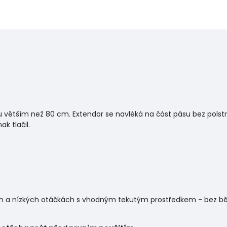
větším než 80 cm. Extendor se navléká na část pásu bez pols
ak tlačil.
ch a nízkých otáčkách s vhodným tekutým prostředkem - bez běl