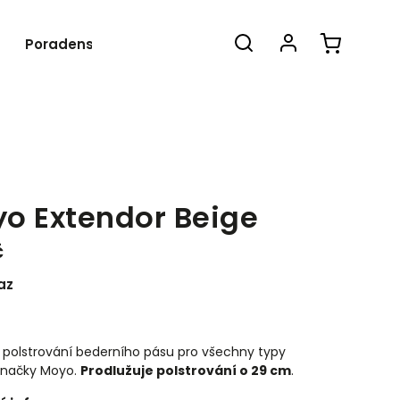
Poradenství
Blog
O nás
Kon
o Extendor Beige
č
az
 polstrování bederního pásu pro všechny typy
značky Moyo.
Prodlužuje polstrování o 29 cm
.