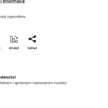
ní informace
byla vyprodána…
e
Hlídat
Sdílet
adenství
ýběrem i správným nastavením nosítka