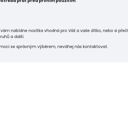
potřeba prát před prvním použitím
.
 vám nabídne nosítka vhodná pro Váš a vaše dítko, nebo si pře
uhů a další.
omoci se správným výběrem, neváhej nás kontaktovat.