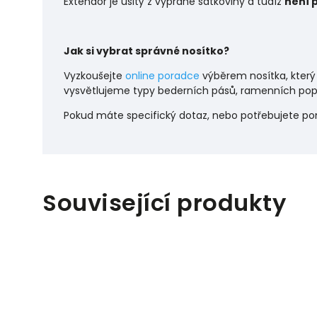
Extendor je ušitý z vyprané šátkoviny a tudíž
není 
Jak si vybrat správné nosítko?
Vyzkoušejte
online poradce
výběrem nosítka, který
vysvětlujeme typy bederních pásů, ramenních popr
P
okud máte specifický dotaz, nebo potřebujete p
Související produkty