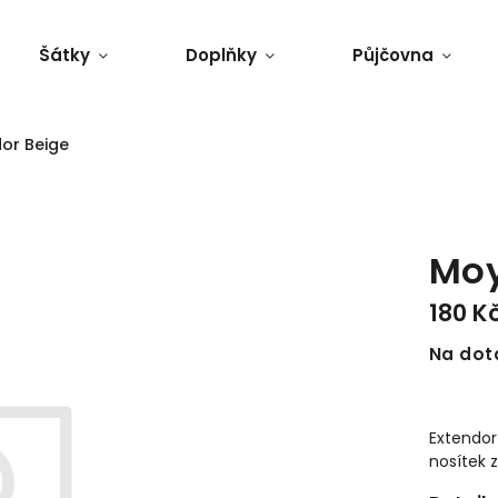
Šátky
Doplňky
Půjčovna
or Beige
Moy
180 K
Na dot
Extendor
nosítek 