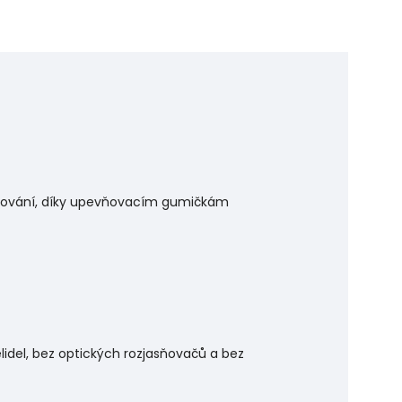
trování, díky upevňovacím gumičkám
idel, bez optických rozjasňovačů a bez