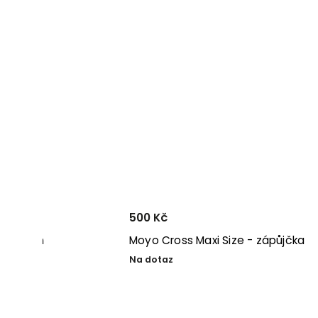
500 Kč
Cinnamon
Moyo Cross Maxi Size - zápůjčka
Na dotaz