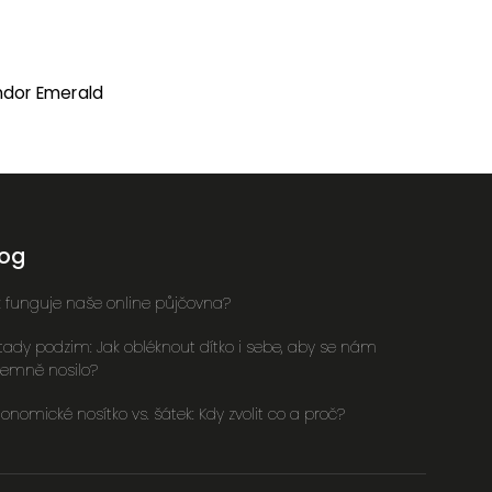
ndor Emerald
log
k funguje naše online půjčovna?
 tady podzim: Jak obléknout dítko i sebe, aby se nám
íjemně nosilo?
onomické nosítko vs. šátek: Kdy zvolit co a proč?