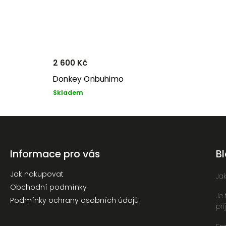
2 600 Kč
Donkey Onbuhimo
Skladem
Informace pro vás
B
Jak nakupovat
Ja
Obchodní podmínky
Je
Podmínky ochrany osobních údajů
př