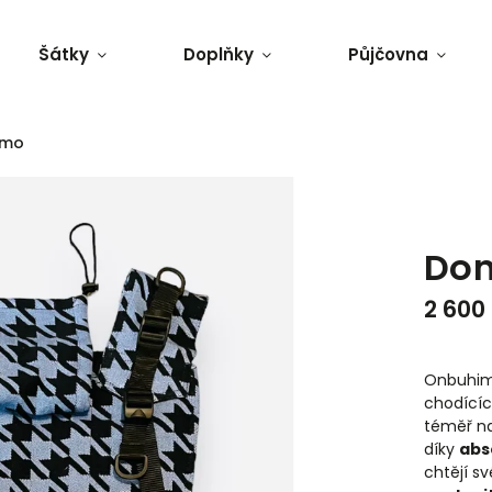
Šátky
Doplňky
Půjčovna
imo
Do
2 600
Onbuhimo
chodícíc
téměř na
díky
abs
chtějí sv