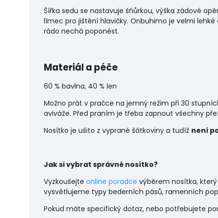
Šířka sedu se nastavuje šňůrkou, výška zádové opě
límec pro jištění hlavičky. Onbuhimo je velmi lehké 
rádo nechá poponést.
Materiál a péče
60 % bavlna, 40 % len
Možno prát v pračce na jemný režim při 30 stupní
aviváže. Před praním je třeba zapnout všechny přez
Nosítko je ušito z vyprané šátkoviny a tudíž
není p
Jak si vybrat správné nosítko?
Vyzkoušejte
online poradce
výběrem nosítka, který
vysvětlujeme typy bederních pásů, ramenních popr
P
okud máte specifický dotaz, nebo potřebujete p