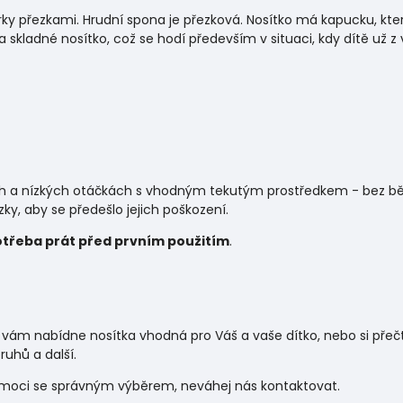
rky přezkami. Hrudní spona je přezková. Nosítko má kapucku, kte
a skladné nosítko, což se hodí především v situaci, kdy dítě už z 
ch a nízkých otáčkách s vhodným tekutým prostředkem - bez běl
ky, aby se předešlo jejich poškození.
otřeba prát před prvním použitím
.
 vám nabídne nosítka vhodná pro Váš a vaše dítko, nebo si pře
uhů a další.
omoci se správným výběrem, neváhej nás kontaktovat.