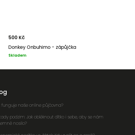
500 Kč
Donkey Onbuhimo - zápůjčka
Skladem
log
k funguje naše online půjčovna?
 tady podzim: Jak obléknout dítko i sebe, aby se nám
íjemně nosilo?