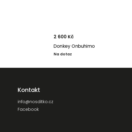
2 600 Kč
Donkey Onbuhimo
Na dotaz
Kontakt
info
@
nosditko.cz
Facebook