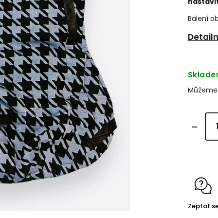
nastavi
Balení o
Detail
Sklad
Můžeme d
Zeptat s