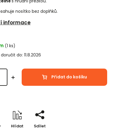
telné
s hrudní přezkou.
bsahuje nosítko bez doplňků.
ní informace
em
(1 ks)
oručit do:
11.8.2026
Přidat do košíku
e
Hlídat
Sdílet