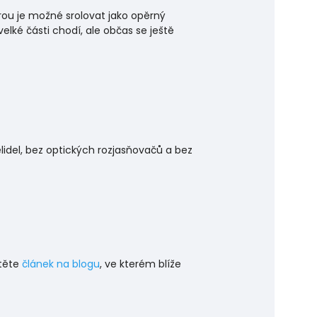
rou je možné srolovat jako opěrný
velké části chodí, ale občas se ještě
idel, bez optických rozjasňovačů a bez
čtěte
článek na blogu
, ve kterém blíže