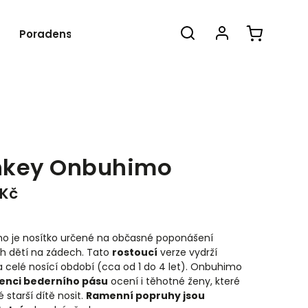
Poradenství
Blog
O nás
Kon
nkey Onbuhimo
 Kč
 je nosítko určené na občasné poponášení
h dětí na zádech.
Tato
rostoucí
verze vydrží
 celé nosící období (cca od 1 do 4 let). Onbuhimo
enci bederního pásu
ocení i těhotné ženy, které
é starší dítě nosit.
Ramenní popruhy jsou