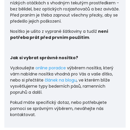
nízkých otáčkách s vhodným tekutým prostředkem -
bez bělidel, bez optických rozjasňovačů a bez aviváže.
Před praním je třeba zapnout všechny přezky, aby se
předešlo jejich poškození.
Nosítko je ušito z vyprané šátkoviny a tudíž
není
potřeba prát před prvním použitím
.
Jak si vybrat správné nosítko?
Vyzkoušejte
online poradce
výběrem nosítka, který
vám nabídne nosítka vhodná pro Vás a vaše dítko,
nebo si přečtěte
článek na blogu
, ve kterém blíže
vysvětlujeme typy bederních pásů, ramenních
popruhů a další.
Pokud máte specifický dotaz, nebo potřebujete
pomoci se správným výběrem, neváhejte nás
kontaktovat.