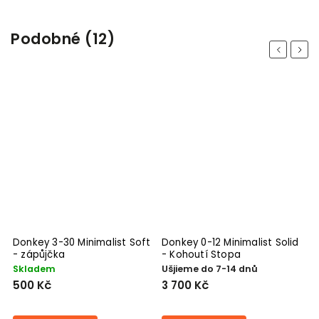
Podobné (12)
Previous
Next
-
Donkey 3-30 Minimalist Soft
Donkey 0-12 Minimalist Solid
D
- zápůjčka
- Kohoutí Stopa
K
Skladem
Ušjieme do 7-14 dnů
U
500 Kč
3 700 Kč
3