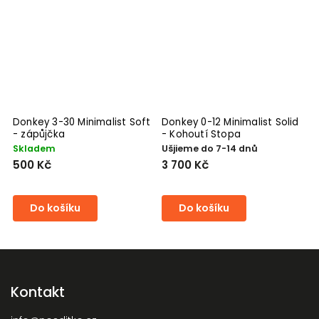
-
Donkey 3-30 Minimalist Soft
Donkey 0-12 Minimalist Solid
D
- zápůjčka
- Kohoutí Stopa
K
Skladem
Ušjieme do 7-14 dnů
U
500 Kč
3 700 Kč
3
Do košíku
Do košíku
Kontakt