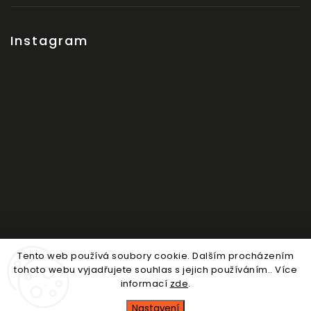
Instagram
Tento web používá soubory cookie. Dalším procházením
Sledovat na Instagramu
tohoto webu vyjadřujete souhlas s jejich používáním.. Více
informací
zde
.
Copyright 2026
Nosdítko
. Všechna práva vyhrazena.
Nastavení