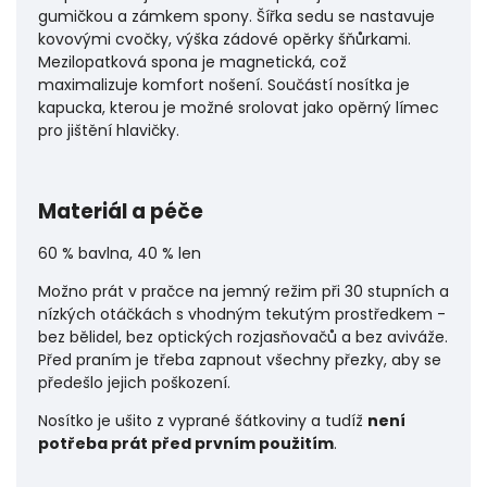
gumičkou a zámkem spony. Šířka sedu se nastavuje
kovovými cvočky, výška zádové opěrky šňůrkami.
Mezilopatková spona je magnetická, což
maximalizuje komfort nošení. Součástí nosítka je
kapucka, kterou je možné srolovat jako opěrný límec
pro jištění hlavičky.
Materiál a péče
60 % bavlna, 40 % len
Možno prát v pračce na jemný režim při 30 stupních a
nízkých otáčkách s vhodným tekutým prostředkem -
bez bělidel, bez optických rozjasňovačů a bez aviváže.
Před praním je třeba zapnout všechny přezky, aby se
předešlo jejich poškození.
Nosítko je ušito z vyprané šátkoviny a tudíž
není
potřeba prát před prvním použitím
.