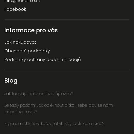
info
@
nosditko.cz
Facebook
Informace pro vás
Jak nakupovat
Obchodní podmínky
Podmínky ochrany osobních údajů
Blog
Jak funguje naše online půjčovna?
Je tady podzim: Jak obléknout dítko i sebe, aby se nám
příjemně nosilo?
Ergonomické nosítko vs. šátek: Kdy zvolit co a proč?