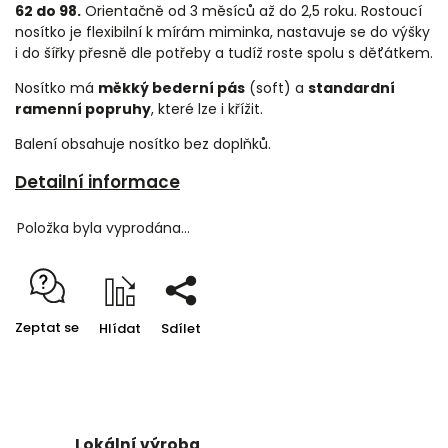
62 do 98.
Orientačně od 3 měsíců až do 2,5 roku. Rostoucí
nosítko je flexibilní k mírám miminka, nastavuje se do výšky
i do šířky přesně dle potřeby a tudíž roste spolu s děťátkem.
Nosítko má
měkký bederní pás
(soft) a
standardní
ramenní popruhy
, které lze i křížit.
Balení obsahuje nosítko bez doplňků.
Detailní informace
Položka byla vyprodána…
Zeptat se
Hlídat
Sdílet
Lokální výroba