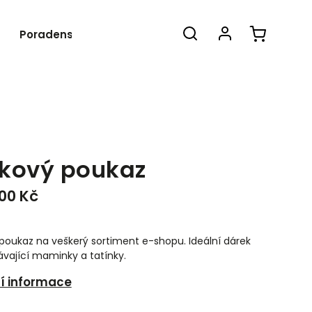
Poradenství
Blog
O nás
Kon
kový poukaz
000 Kč
poukaz na veškerý sortiment e-shopu. Ideální dárek
ávající maminky a tatínky.
ní informace