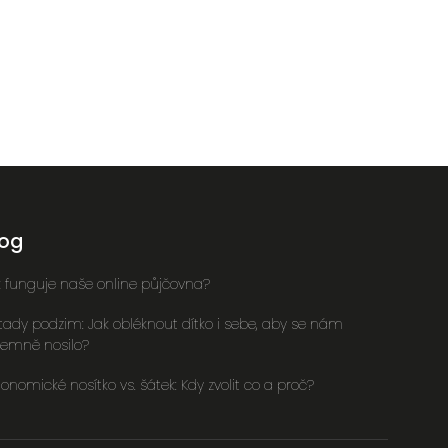
log
k funguje naše online půjčovna?
 tady podzim: Jak obléknout dítko i sebe, aby se nám
íjemně nosilo?
onomické nosítko vs. šátek: Kdy zvolit co a proč?