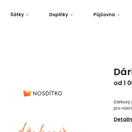
Šátky
Doplňky
Půjčovna
Dár
od
1 
Dárkový 
pro nast
Detail