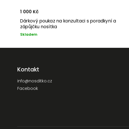
1 000 Kč
Dárkový poukaz na konzultaci s poradkyní a
zápůjčku nosítka
Skladem
Kontakt
info
@
nosditko.cz
Facebook